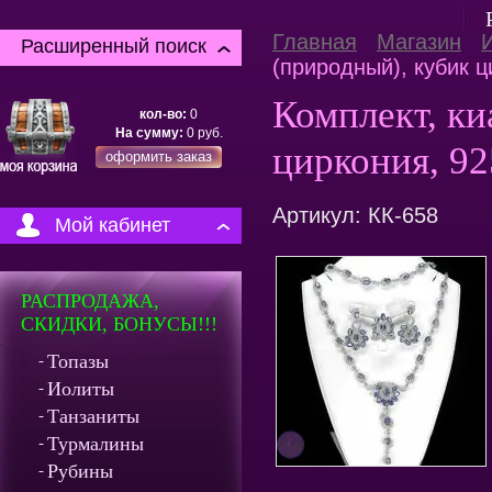
Главная
Магазин
Расширенный поиск
(природный), кубик ц
Комплект, ки
кол-во:
0
На сумму:
0
руб.
циркония, 92
оформить заказ
Артикул:
КК-658
Мой кабинет
РАСПРОДАЖА,
СКИДКИ, БОНУСЫ!!!
Топазы
Иолиты
Танзаниты
Турмалины
Рубины