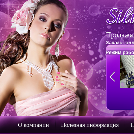
Продажа
Заказы онл
Режим рабо
О компании
Полезная информация
Н